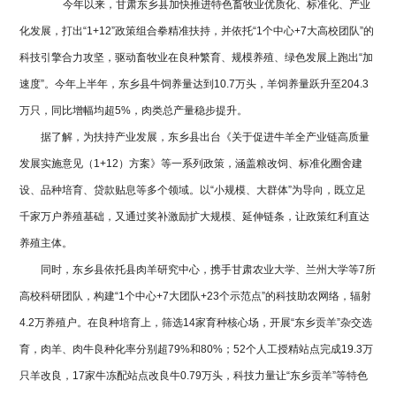
今年以来，甘肃东乡县加快推进特色畜牧业优质化、标准化、产业
化发展，打出“1+12”政策组合拳精准扶持，并依托“1个中心+7大高校团队”的
科技引擎合力攻坚，驱动畜牧业在良种繁育、规模养殖、绿色发展上跑出“加
速度”。今年上半年，东乡县牛饲养量达到10.7万头，羊饲养量跃升至204.3
万只，同比增幅均超5%，肉类总产量稳步提升。
据了解，为扶持产业发展，东乡县出台《关于促进牛羊全产业链高质量
发展实施意见（1+12）方案》等一系列政策，涵盖粮改饲、标准化圈舍建
设、品种培育、贷款贴息等多个领域。以“小规模、大群体”为导向，既立足
千家万户养殖基础，又通过奖补激励扩大规模、延伸链条，让政策红利直达
养殖主体。
同时，东乡县依托县肉羊研究中心，携手甘肃农业大学、兰州大学等7所
高校科研团队，构建“1个中心+7大团队+23个示范点”的科技助农网络，辐射
4.2万养殖户。在良种培育上，筛选14家育种核心场，开展“东乡贡羊”杂交选
育，肉羊、肉牛良种化率分别超79%和80%；52个人工授精站点完成19.3万
只羊改良，17家牛冻配站点改良牛0.79万头，科技力量让“东乡贡羊”等特色